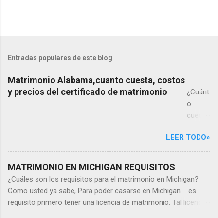
Entradas populares de este blog
Matrimonio Alabama,cuanto cuesta, costos
y precios del certificado de matrimonio
¿Cuánt
o
cuesta
un
LEER TODO»
matrim
onio
en
MATRIMONIO EN MICHIGAN REQUISITOS
Alaba
¿Cuáles son los requisitos para el matrimonio en Michigan?
ma?
Como usted ya sabe, Para poder casarse en Michigan es
¿Cuánt
requisito primero tener una licencia de matrimonio. Tal licencia
o
de matrimonio se obtiene mediante la oficina del Secretario