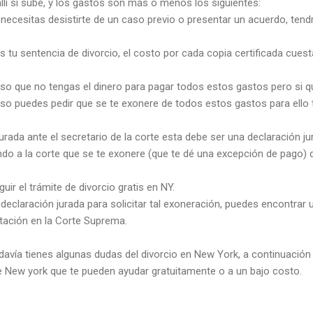
llí si sube, y los gastos son más o menos los siguientes:
ú necesitas desistirte de un caso previo o presentar un acuerdo, ten
 tu sentencia de divorcio, el costo por cada copia certificada cuest
so que no tengas el dinero para pagar todos estos gastos pero si qui
aso puedes pedir que se te exonere de todos estos gastos para ello 
urada ante el secretario de la corte esta debe ser una declaración ju
iendo a la corte que se te exonere (que te dé una excepción de pago)
ir el trámite de divorcio gratis en NY.
declaración jurada para solicitar tal exoneración, puedes encontrar
ntación en la Corte Suprema.
avía tienes algunas dudas del divorcio en New York, a continuación 
 New york que te pueden ayudar gratuitamente o a un bajo costo.