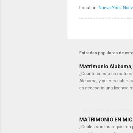
Location:
Nueva York, Nueva
Entradas populares de este
Matrimonio Alabama,c
¿Cuánto cuesta un matrim
Alabama, y quieres saber c
es necesario una licencia m
certificado matrimonial,
2.- Firmas el formulario an
el tribunal de sucesiones d
Ahora, el registro del cer
MATRIMONIO EN MIC
formulario. El...
¿Cuáles son los requisito