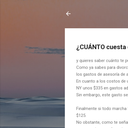
¿CUÁNTO cuesta d
y quieres saber cuánto te p
Como ya sabes para divorcia
los gastos de asesoría de 
En cuanto a los costos de u
NY unos $335 en gastos adm
Sin embargo, este gasto se 
Finalmente si todo marcha b
$125.
No obstante, como te señalé