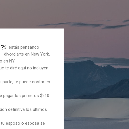
s?
Si estás pensando
divorciarte en New York,
io en NY:
e te diré aquí no incluyen
a parte, te puede costar en
ue pagar los primeros $210.
ión definitiva los últimos
si tu esposo o esposa se