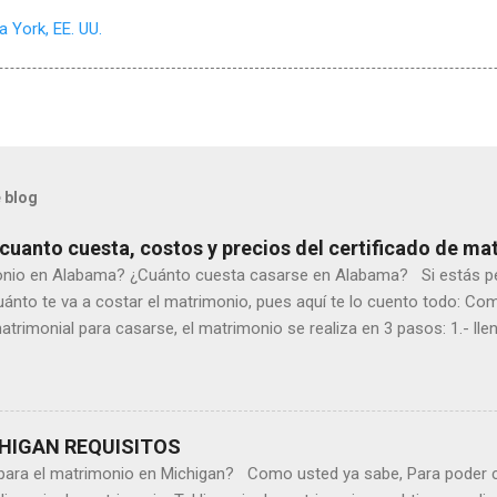
 York, EE. UU.
 blog
uanto cuesta, costos y precios del certificado de ma
onio en Alabama? ¿Cuánto cuesta casarse en Alabama? Si estás p
uánto te va a costar el matrimonio, pues aquí te lo cuento todo: C
atrimonial para casarse, el matrimonio se realiza en 3 pasos: 1.- lle
 el formulario lo descargas en línea, desde aquí: · Adultos · 
te un notario, esto tiene un costo de $ 5.00. 3.- Presentas tu formul
el condado que prefieras, no hay un requisito de residencia en Alab
tificado de matrimonio en Alabama tiene un costo dependiendo del c
HIGAN REQUISITOS
s para el matrimonio en Michigan? Como usted ya sabe, Para poder