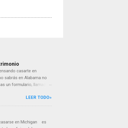
trimonio
ensando casarte en
omo sabrás en Alabama no
nas un formulario, llamado
- Menores de 16 a 17 años
LEER TODO»
ario para su registro ante
ama para el matrimonio.
ondado donde presentes el
 casarse en Michigan es