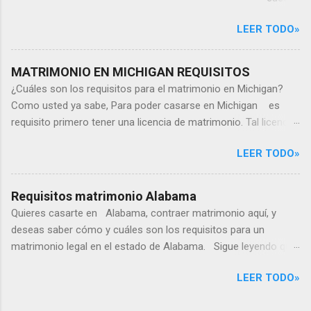
un
LEER TODO»
matrim
onio
en
MATRIMONIO EN MICHIGAN REQUISITOS
Alaba
¿Cuáles son los requisitos para el matrimonio en Michigan?
ma?
Como usted ya sabe, Para poder casarse en Michigan es
¿Cuánt
requisito primero tener una licencia de matrimonio. Tal licencia
o
de matrimonio se obtiene mediante la oficina del Secretario
cuesta
LEER TODO»
del Condado Por eso aquí hablaremos todo sobre el
casars
matrimonio en Michigan. ¿Cuánto tiempo demora el proceso
e en
de licencia de matrimonio en Michigan? ¿Cuánto tiempo es
Requisitos matrimonio Alabama
Alaba
válida la licencia de matrimonio en Michigan? ¿Cuánto cuesta
Quieres casarte en Alabama, contraer matrimonio aquí, y
ma?
la licencia de matrimonio en Michigan? ¿Dónde es válida la
deseas saber cómo y cuáles son los requisitos para un
Si
licencia de matrimonio obtenida en Michigan? ¿Cuáles son
matrimonio legal en el estado de Alabama. Sigue leyendo que
estás
los requisitos para el matrimonio de extranjeros en Michigan?
aquí te cuento todo sobre los requisitos del matrimonio en
pensan
¿Dónde están las oficinas para solicitar la licencia de
LEER TODO»
Alabama. · En primer lugar en Alabama no es requisito
do
matrimonio en Michigan? ¿Se puede solicitar la licencia de
obtener una licencia matrimonial para un matrimonio.
casart
matrimonio por internet en Michigan? · Estos son los