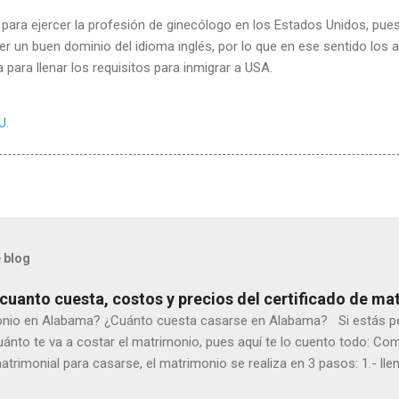
 para ejercer la profesión de ginecólogo en los Estados Unidos, pue
ener un buen dominio del idioma inglés, por lo que en ese sentido los
ara llenar los requisitos para inmigrar a USA.
U.
 blog
uanto cuesta, costos y precios del certificado de ma
onio en Alabama? ¿Cuánto cuesta casarse en Alabama? Si estás p
uánto te va a costar el matrimonio, pues aquí te lo cuento todo: C
atrimonial para casarse, el matrimonio se realiza en 3 pasos: 1.- lle
 el formulario lo descargas en línea, desde aquí: · Adultos · 