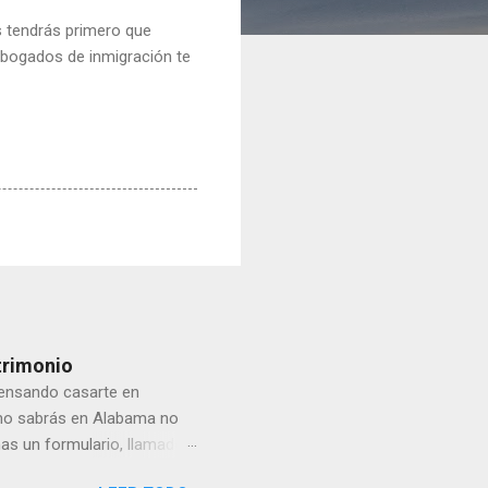
s tendrás primero que
 abogados de inmigración te
trimonio
ensando casarte en
omo sabrás en Alabama no
nas un formulario, llamado
- Menores de 16 a 17 años