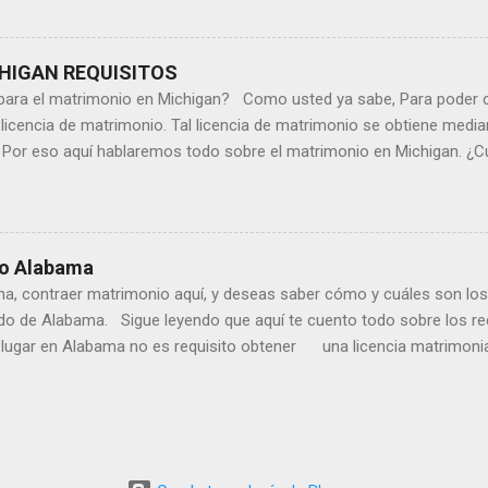
te un notario, esto tiene un costo de $ 5.00. 3.- Presentas tu formul
el condado que prefieras, no hay un requisito de residencia en Alab
tificado de matrimonio en Alabama tiene un costo dependiendo del c
HIGAN REQUISITOS
s para el matrimonio en Michigan? Como usted ya sabe, Para poder
 licencia de matrimonio. Tal licencia de matrimonio se obtiene media
r eso aquí hablaremos todo sobre el matrimonio en Michigan. ¿C
rimonio en Michigan? ¿Cuánto tiempo es válida la licencia de matri
imonio en Michigan? ¿Dónde es válida la licencia de matrimonio ob
matrimonio de extranjeros en Michigan? ¿Dónde están las oficinas para
Se puede solicitar la licencia de matrimonio por internet en Mic
io Alabama
o en ...
, contraer matrimonio aquí, y deseas saber cómo y cuáles son los 
ado de Alabama. Sigue leyendo que aquí te cuento todo sobre los re
ar en Alabama no es requisito obtener una licencia matrimonia
 el matrimonio en Alabama? a continuación te lo digo: · En Alaba
ar un formulario, llamado certificado matrimonial, the Marriage Certi
. A continuación te dejo los formularios: · Adultos · - Meno