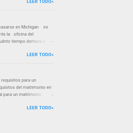
LEER TODO»
ario para su registro ante
ama para el matrimonio.
ondado donde presentes el
 casarse en Michigan es
nte la oficina del
uánto tiempo demora el
monio en Michigan? ¿Cuánto
LEER TODO»
tenida en Michigan? ¿Cuáles
 solicitar la licencia de
higan? · Estos son los
requisitos para un
quisitos del matrimonio en
l para un matrimonio.
ma, el requisito para
LEER TODO»
ficate form, y luego es
res de 16 a 17 años ·