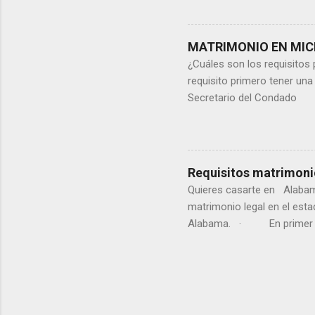
2.- Firmas el formulario an
el tribunal de sucesiones d
Ahora, el registro del cer
MATRIMONIO EN MIC
formulario. El...
¿Cuáles son los requisito
requisito primero tener una
Secretario del Condado Po
proceso de licencia de mat
cuesta la licencia de matr
son los requisitos para el 
matrimonio en Michigan? ¿
Requisitos matrimon
requisitos para el matrimoni
Quieres casarte en Alabama
matrimonio legal en el est
Alabama. · En primer lug
¿entonces como se realiza
contraer matrimonio es llen
enviado para su registro
...