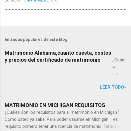
Entradas populares de este blog
Matrimonio Alabama,cuanto cuesta, costos
y precios del certificado de matrimonio
¿Cuánt
o
cuesta
un
LEER TODO»
matrim
onio
en
MATRIMONIO EN MICHIGAN REQUISITOS
Alaba
¿Cuáles son los requisitos para el matrimonio en Michigan?
ma?
Como usted ya sabe, Para poder casarse en Michigan es
¿Cuánt
requisito primero tener una licencia de matrimonio. Tal licencia
o